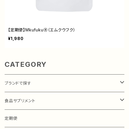
【定期便】MkufukuⓇ（エムクウフク）
¥1,980
CATEGORY
ブランドで探す
MkufukuⓇ（エムクウフク）
食品サプリメント
MkufukuⓇ（エムクウフク）
定期便