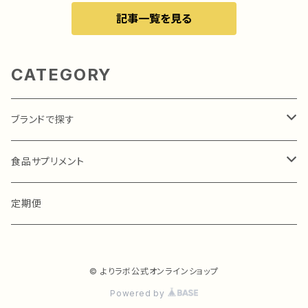
記事一覧を見る
CATEGORY
ブランドで探す
MkufukuⓇ（エムクウフク）
食品サプリメント
MkufukuⓇ（エムクウフク）
定期便
© よりラボ公式オンラインショップ
Powered by