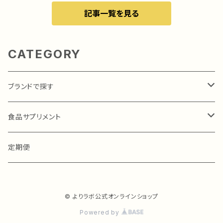
記事一覧を見る
CATEGORY
ブランドで探す
MkufukuⓇ（エムクウフク）
食品サプリメント
MkufukuⓇ（エムクウフク）
定期便
© よりラボ公式オンラインショップ
Powered by