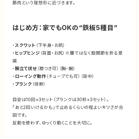
筋肉という理想形に近づきます。
はじめ方：家でもOKの“鉄板5種目”
・
スクワット
（下半身・お尻）
・
ヒップヒンジ
（背面・お尻）※腰ではなく股関節を折る意
識
・
腕立て伏せ
（膝つき可）（胸・腕）
・
ローイング動作
（チューブでも可）（背中）
・
プランク
（体幹）
目安は10回×3セット（プランクは30秒×3セット）。
「あと2回いけるかも」で止めるくらいの程よいキツさが合
図です。
反動を使わず、ゆっくり動くことを大切に。