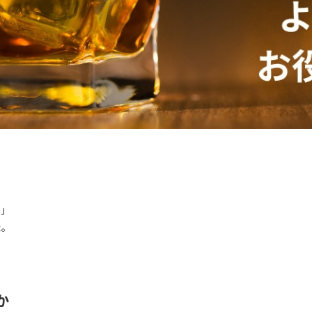
」
。
か